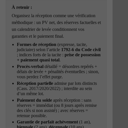
À retenir :
Organisez la réception comme une vérification
méthodique : un PV net, des réserves factuelles et
un calendrier de levée conditionnent vos
garanties et le paiement final.
Formes de réception
(expresse, tacite,
judiciaire) selon l’article
1792-6 du Code civil
; indices forts de la tacite :
prise de possession
+ paiement quasi total
.
Procès-verbal
détaillé = désordres repérés +
délais de levée + pénalités éventuelles ; sinon,
vous perdez l’effet purge.
Réception partielle
admise par lots distincts
(Cass. 2017/2020/2022) ; interdite au sein
d’un même lot.
Paiement du solde
après réception : sans
réserves = immédiat (ou 8 jours après remise
des clés si non assisté) ; avec réserves =
retenue possible.
Garantie de parfait achèvement
(1 an),
biennale
(2 ans),
décennale
(10 ans)