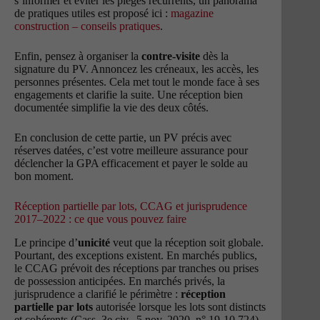
s’informer et éviter les pièges récurrents, un panorama
de pratiques utiles est proposé ici :
magazine
construction – conseils pratiques
.
Enfin, pensez à organiser la
contre-visite
dès la
signature du PV. Annoncez les créneaux, les accès, les
personnes présentes. Cela met tout le monde face à ses
engagements et clarifie la suite. Une réception bien
documentée simplifie la vie des deux côtés.
En conclusion de cette partie, un PV précis avec
réserves datées, c’est votre meilleure assurance pour
déclencher la GPA efficacement et payer le solde au
bon moment.
Réception partielle par lots, CCAG et jurisprudence
2017–2022 : ce que vous pouvez faire
Le principe d’
unicité
veut que la réception soit globale.
Pourtant, des exceptions existent. En marchés publics,
le CCAG prévoit des réceptions par tranches ou prises
de possession anticipées. En marchés privés, la
jurisprudence a clarifié le périmètre :
réception
partielle par lots
autorisée lorsque les lots sont distincts
et cohérents (Cass. 3e civ., 5 nov. 2020, n° 19-10.724),