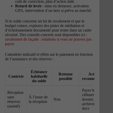
coût de correction, plan d’action daté.
Retard de levée
: mise en demeure, activation
GPA, intervention d’un tiers si prévu au marché.
Si le solde concerne un lot de ravalement et que le
budget coince, explorez des pistes de médiation et
d’échelonnement documenté pour rester dans un cadre
sécurisé. Des conseils concrets sont disponibles ici :
ravalement de façade : solutions si vous ne pouvez pas
payer
.
Calendrier indicatif et effets sur le paiement en fonction
de l’assistance et des réserves :
Échéance
Retenue
Action
Contexte
habituelle
possible
recommandée
du solde
Payer le solde,
Réception
clôturer le
sans
À l’issue de
Non
dossier,
réserves
la réception
archiver les
(assisté)
docs