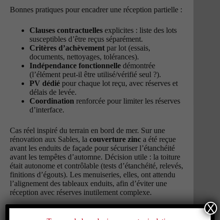
Bonnes pratiques pour encadrer une réception partielle :
Clauses contractuelles
explicites : liste des lots
susceptibles d’être reçus séparément.
Critères d’achèvement
par lot (essais,
documents, nettoyages, tolérances).
Indépendance fonctionnelle
démontrée
(l’élément peut-il être utilisé/vérifié seul ?).
PV dédié
pour chaque lot reçu, avec réserves et
délais de levée.
Coordination
renforcée pour limiter les réserves
d’interface.
Cas réel inspiré du terrain en bord de mer. Sur une
rénovation aux Sables, la
couverture zinc
a été reçue
avant les enduits de façade pour sécuriser l’étanchéité
avant les tempêtes d’automne. Décision utile : la toiture
était autonome et contrôlable (tests d’étanchéité, relevés,
finitions d’égouts). Les menuiseries, elles, ont attendu
l’alignement des tableaux enduits, afin d’éviter une
réception avec réserves inutilement complexe.
X
Risques à anticiper :