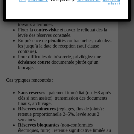
CGU
-
Confidentialité
- Service proposé par
ViteUnDevis.com
-
Vous êtes un
détaillant les avenants et quantités réellement
artisan ?
posées.
Si des
réserves
existent, ne bloquez pas tout :
appliquez une
retenue ciblée
en lien avec les
travaux à terminer.
Fixez la
contre-visite
et payez le reliquat dès la
levée des réserves constatée.
En présence de
pénalités
contractuelles, calculez-
les jusqu’à la date de réception (sauf clause
contraire).
Pour difficultés de trésorerie, privilégiez une
échéance courte
documentée plutôt qu’un
blocage.
Cas typiques rencontrés :
Sans réserves
: paiement immédiat (ou J+8 après
clés si non assisté), transmission des documents
finaux, archivage.
Réserves mineures
(réglages, fins de joints) :
retenue proportionnelle 2–5%, levée sous 2
semaines.
Réserves bloquantes
(non-conformités
électriques, fuite) : retenue significative limitée au