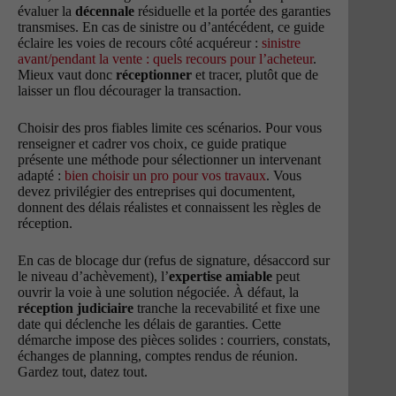
évaluer la
décennale
résiduelle et la portée des garanties
transmises. En cas de sinistre ou d’antécédent, ce guide
éclaire les voies de recours côté acquéreur :
sinistre
avant/pendant la vente : quels recours pour l’acheteur
.
Mieux vaut donc
réceptionner
et tracer, plutôt que de
laisser un flou décourager la transaction.
Choisir des pros fiables limite ces scénarios. Pour vous
renseigner et cadrer vos choix, ce guide pratique
présente une méthode pour sélectionner un intervenant
adapté :
bien choisir un pro pour vos travaux
. Vous
devez privilégier des entreprises qui documentent,
donnent des délais réalistes et connaissent les règles de
réception.
En cas de blocage dur (refus de signature, désaccord sur
le niveau d’achèvement), l’
expertise amiable
peut
ouvrir la voie à une solution négociée. À défaut, la
réception judiciaire
tranche la recevabilité et fixe une
date qui déclenche les délais de garanties. Cette
démarche impose des pièces solides : courriers, constats,
échanges de planning, comptes rendus de réunion.
Gardez tout, datez tout.