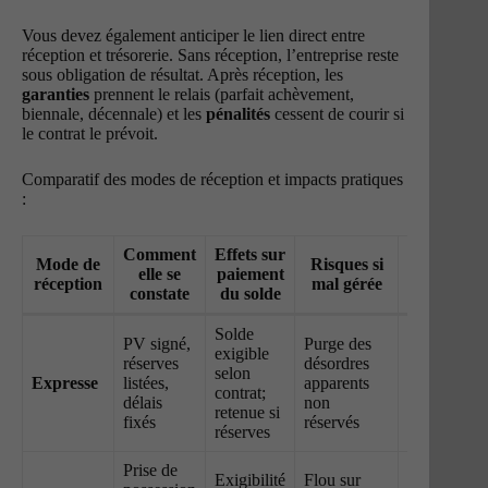
Vous devez également anticiper le lien direct entre
réception et trésorerie. Sans réception, l’entreprise reste
sous obligation de résultat. Après réception, les
garanties
prennent le relais (parfait achèvement,
biennale, décennale) et les
pénalités
cessent de courir si
le contrat le prévoit.
Comparatif des modes de réception et impacts pratiques
:
Comment
Effets sur
Mode de
Risques si
Conseils
elle se
paiement
réception
mal gérée
terrain
constate
du solde
Solde
PV signé,
Purge des
Préparez u
exigible
réserves
désordres
check-list
selon
Expresse
listées,
apparents
métier, daté
contrat;
délais
non
et
retenue si
fixés
réservés
photograph
réserves
Prise de
Évitez cette
Exigibilité
Flou sur