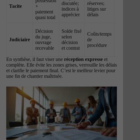
possession
situation :
discutée;
réserves;
Tacite
+
formalisez 
indices à
litiges sur
paiement
PV
apprécier
délais
quasi total
rapidement
Conservez
Décision
Solde fixé
Coûts/temps
toutes preu
du juge,
selon
Judiciaire
de
(mails,
ouvrage
décision
procédure
constats,
recevable
et contrat
expertises)
En synthèse, il faut viser une
réception expresse
et
complète. Elle évite les zones grises, verrouille les délais
et clarifie le paiement final. C’est le meilleur levier pour
une fin de chantier maîtrisée.