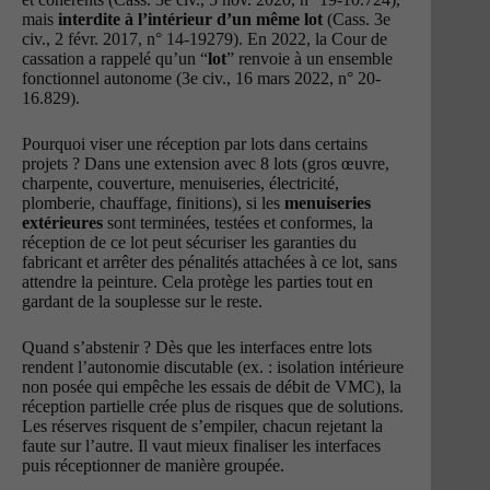
mais
interdite à l’intérieur d’un même lot
(Cass. 3e
civ., 2 févr. 2017, n° 14-19279). En 2022, la Cour de
cassation a rappelé qu’un “
lot
” renvoie à un ensemble
fonctionnel autonome (3e civ., 16 mars 2022, n° 20-
16.829).
Pourquoi viser une réception par lots dans certains
projets ? Dans une extension avec 8 lots (gros œuvre,
charpente, couverture, menuiseries, électricité,
plomberie, chauffage, finitions), si les
menuiseries
extérieures
sont terminées, testées et conformes, la
réception de ce lot peut sécuriser les garanties du
fabricant et arrêter des pénalités attachées à ce lot, sans
attendre la peinture. Cela protège les parties tout en
gardant de la souplesse sur le reste.
Quand s’abstenir ? Dès que les interfaces entre lots
rendent l’autonomie discutable (ex. : isolation intérieure
non posée qui empêche les essais de débit de VMC), la
réception partielle crée plus de risques que de solutions.
Les réserves risquent de s’empiler, chacun rejetant la
faute sur l’autre. Il vaut mieux finaliser les interfaces
puis réceptionner de manière groupée.