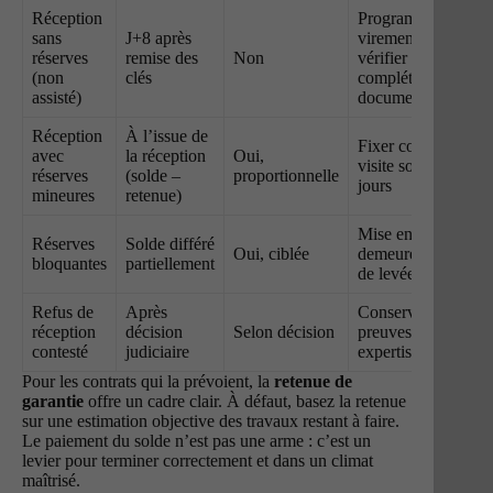
Réception
Programmer le
sans
J+8 après
virement,
réserves
remise des
Non
vérifier la
(non
clés
complétude
assisté)
documentaire
Réception
À l’issue de
Fixer contre-
avec
la réception
Oui,
visite sous 15
réserves
(solde –
proportionnelle
jours
mineures
retenue)
Mise en
Réserves
Solde différé
Oui, ciblée
demeure, plan
bloquantes
partiellement
de levée daté
Refus de
Après
Conserver
réception
décision
Selon décision
preuves,
contesté
judiciaire
expertiser
Pour les contrats qui la prévoient, la
retenue de
garantie
offre un cadre clair. À défaut, basez la retenue
sur une estimation objective des travaux restant à faire.
Le paiement du solde n’est pas une arme : c’est un
levier pour terminer correctement et dans un climat
maîtrisé.