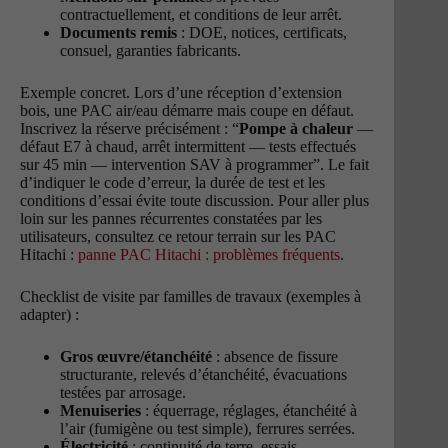
contractuellement, et conditions de leur arrêt.
Documents remis
: DOE, notices, certificats,
consuel, garanties fabricants.
Exemple concret. Lors d’une réception d’extension
bois, une PAC air/eau démarre mais coupe en défaut.
Inscrivez la réserve précisément : “
Pompe à chaleur
—
défaut E7 à chaud, arrêt intermittent — tests effectués
sur 45 min — intervention SAV à programmer”. Le fait
d’indiquer le code d’erreur, la durée de test et les
conditions d’essai évite toute discussion. Pour aller plus
loin sur les pannes récurrentes constatées par les
utilisateurs, consultez ce retour terrain sur les PAC
Hitachi :
panne PAC Hitachi : problèmes fréquents
.
Checklist de visite par familles de travaux (exemples à
adapter) :
Gros œuvre/étanchéité
: absence de fissure
structurante, relevés d’étanchéité, évacuations
testées par arrosage.
Menuiseries
: équerrage, réglages, étanchéité à
l’air (fumigène ou test simple), ferrures serrées.
Électricité
: continuité de terre, essais