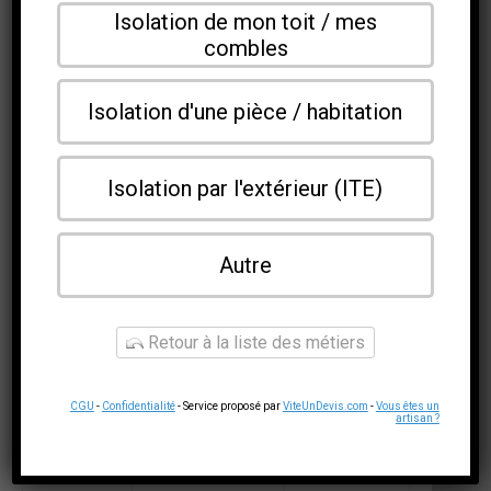
Isolation de mon toit / mes
Dans les deux cas, la mise en œuvre doit respecter une
combles
lame d’air d’environ 2 cm entre l’isolant et la
maçonnerie ou le parement lorsque la solution technique
l’impose, afin d’améliorer la circulation de la vapeur et
Isolation d'une pièce / habitation
prévenir l’accumulation d’humidité.
Pour visualiser rapidement la relation entre épaisseur
d’isolant et résistance thermique visée, voici un tableau
Isolation par l'extérieur (ITE)
synthétique basé sur une conductivité thermique
indicative de 0,04 W/(m·K) pour un isolant de
performance moyenne.
Autre
Épaisseur
Résistance
Objectif
de
thermique
thermique
l’isolant
approximative
Retour à la liste des métiers
courant
(cm)
R (m²·K/W)
Insuffisant
CGU
-
Confidentialité
- Service proposé par
ViteUnDevis.com
-
Vous êtes un
pour les
artisan ?
10 cm
2,5
standards
modernes