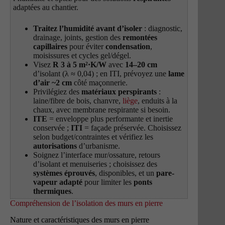
adaptées au chantier.
Traitez l’humidité avant d’isoler
: diagnostic,
drainage, joints, gestion des
remontées
capillaires
pour éviter
condensation
,
moisissures et cycles gel/dégel.
Visez
R 3 à 5 m²·K/W
avec
14–20 cm
d’isolant (λ ≈ 0,04) ; en ITI, prévoyez une
lame
d’air ~2 cm
côté maçonnerie.
Privilégiez des
matériaux perspirants
:
laine/fibre de bois, chanvre,
liège
, enduits à la
chaux, avec membrane respirante si besoin.
ITE
= enveloppe plus performante et inertie
conservée ;
ITI
= façade préservée. Choisissez
selon budget/contraintes et vérifiez les
autorisations
d’urbanisme.
Soignez l’interface mur/ossature, retours
d’isolant et menuiseries ; choisissez des
systèmes éprouvés
, disponibles, et un
pare-
vapeur adapté
pour limiter les
ponts
thermiques
.
Compréhension de l’isolation des murs en pierre
Nature et caractéristiques des murs en pierre