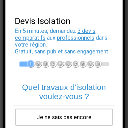
une attention particulière à l’interface mur-ossature pour
éviter les ponts thermiques et garantir une ventilation
suffisante si l’on utilise des isolants fibreux. Lors de
Devis Isolation
l’ITI, laisser une lame d’air d’environ 2 cm entre la
pierre et l’isolant peut faciliter l’évacuation de la vapeur
et limiter la condensation.
En 5 minutes, demandez
3 devis
comparatifs
aux
professionnels
dans
Isolation par l’extérieur (ITE)
votre région.
Gratuit, sans pub et sans engagement.
L’isolation par l’extérieur (ITE)
apporte la meilleure
performance thermique et préserve l’inertie du mur à
l’intérieur, augmentant ainsi le confort. Elle consiste à
1
2
3
4
5
6
7
8
9
10
envelopper la maçonnerie d’un isolant et d’un parement
extérieur, améliorant l’étanchéité et réduisant les ponts
thermiques.
Quel travaux d'isolation
En revanche, l’ITE modifie l’aspect de la façade et peut
ne pas être autorisée sur des bâtiments protégés ou en
voulez-vous ?
secteur sauvegardé. Sur le terrain, nous constatons que
l’ITE est souvent privilégiée lorsque l’esthétique de la
façade n’est pas contraignante et que le budget le
permet, car les gains énergétiques et la simplicité de
Je ne sais pas encore
mise en œuvre au regard de la performance sont
significatifs.